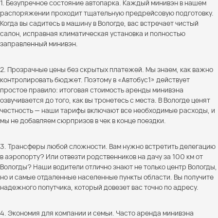
1. Безупречное состояние автопарка. Каждый минивэн в нашем
распоряжении проходит тщательную предрейсовую подготовку.
Когда вы садитесь в машину в Вологде, вас встречает чистый
салон, исправная климатическая установка и полностью
заправленный минивэн.
2. Прозрачные цены без скрытых платежей. Мы знаем, как важно
контролировать бюджет. Поэтому в «Автобус1» действует
простое правило: итоговая стоимость аренды минивэна
озвучивается до того, как вы тронетесь с места. В Вологде ценят
честность — наши тарифы включают все необходимые расходы, и
мы не добавляем сюрпризов в чек в конце поездки.
3. Трансферы любой сложности. Вам нужно встретить делегацию
в аэропорту? Или отвезти родственников на дачу за 100 км от
Вологды? Наши водители отлично знают не только центр Вологды,
но и самые отдаленные населенные пункты области. Вы получите
надежного попутчика, который довезет вас точно по адресу.
4. Экономия для компании и семьи. Часто аренда минивэна