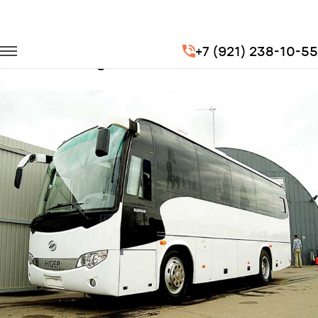
Главная
Автопарк
Автобусы
Higer
+7 (921) 238-10-55
Заказать Higer с водителем в Вологде