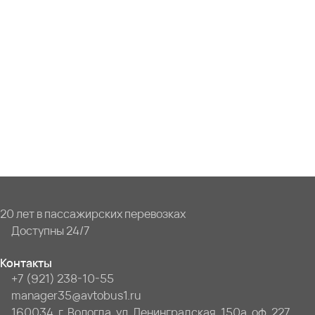
20 лет в пассажирских перевозках
Доступны 24/7
Контакты
+7 (921) 238-10-55
manager35@avtobus1.ru
160034, г. Вологда, ул. Ленинградская, 150а, оф. 227