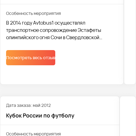
Особенность мероприятия
В 2014 году Avtobus1 осуществлял
транспортное сопровождение Эстафеты
олимпийского огня Сочи в Свердловской
области.
Cо своей задачей мы справились и получили
Посмотреть весь отзыв
одобрение Министра физической культуры,
спорта и молодежной политики Л. А. Рапопорта
и благодарность от президента России В.В.
Путина.
Дата заказа: май 2012
Кубок России по футболу
Особенность мероприятия