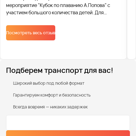
мероприятие "Кубок по плаванию А.Попова" с
участием большого количества детей. Для
перевозки всех участников соревнований мы
согласовали все с ГАИ. Согласование и
Посмотреть весь отзыв
подготовка к самому мероприятию заняло две
недели.
Подберем транспорт для вас!
Широкий выбор под любой формат
Гарантируем комфорт и безопасность
Всегда вовремя — никаких задержек