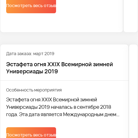
Посмотреть весь отзыв
Дата заказа: март 2019
Эстафета огня XXIX Всемирной зимней
Универсиады 2019
Особенность мероприятия
Эстафета огня XXIX Всемирной зимней
Универсиады 2019 началась в сентябре 2018
года. Эта дата является Международным днем
спорта среди студентов. В течении 164 дней
факелоносцами был пронесен огонь
Посмотреть весь отзыв
Универсиады более, чем по 30 городам России.