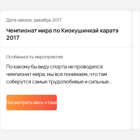
Дата заказа: декабрь 2017
Чемпионат мира по Киокушинкай каратэ
2017
Особенность мероприятия
По какому бы виду спорта не проводился
чемпионат мира, мы все понимаем, что там
соберутся самые трудолюбивые и сильные
спортсмены. Такой вид спорта, как карате,
требует не только физических тренировок, но и
Посмотреть весь отзыв
умственных затрат: понять противника,
выстроить тактику боя, предугадать с какой
стороны будет нападение.