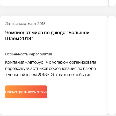
Дата заказа: март 2018
Чемпионат мира по дзюдо "Большой
Шлем 2018"
Особенность мероприятия
Компания «Автобус 1» с успехом организовала
перевозку участников соревнования по дзюдо
«Большой шлем 2018». Это важное событие
привлекло спортсменов со всех уголков региона,
и наша команда обеспечила им комфортный и
Посмотреть весь отзыв
безопасный трансфер.