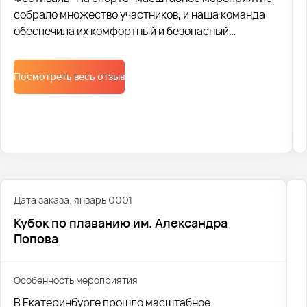
собрало множество участников, и наша команда
обеспечила их комфортный и безопасный
трансфер. Для перевозки были задействованы
современные автобусы, соответствующие всем
Посмотреть весь отзыв
стандартам безопасности. Каждое транспортное
средство было оснащено удобными сиденьями,
системой кондиционирования и необходимыми
средствами безопасности.
Дата заказа: январь 0001
Кубок по плаванию им. Александра
Попова
Особенность мероприятия
В Екатеринбурге прошло масштабное