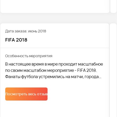
Дата заказа: июнь 2018
FIFA 2018
Особенность мероприятия
В настоящее время в мире проходит масштабное
по своим масштабом мероприятие - FIFA 2018.
Фанаты футбола устремились на матчи, города
заполонили толпы туристов и гостей. В связи с
событием необходима качественная перевозка и
Посмотреть весь отзыв
наличие комфортабельного сервиса.