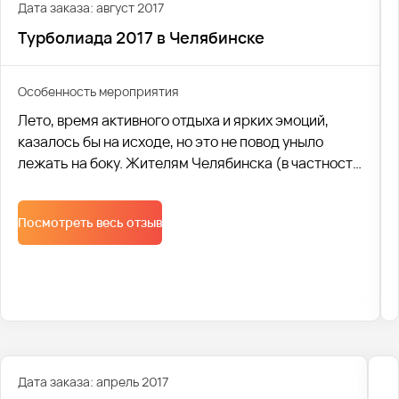
Дата заказа: август 2017
Турболиада 2017 в Челябинске
Особенность мероприятия
Лето, время активного отдыха и ярких эмоций,
казалось бы на исходе, но это не повод уныло
лежать на боку. Жителям Челябинска (в частности
сотрудникам известной сети "Пятерочка") в
последний месяц лета точно не пришлось скучать.
Посмотреть весь отзыв
Ведь 5 августа город наконец посетил
долгожданный (хоть и организованный в городе
всего за неделю подготовки!) отборочный тур
ежегодной Турболиады.
Дата заказа: апрель 2017