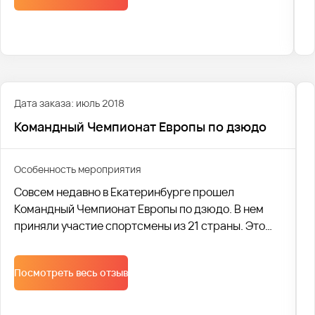
Дата заказа: июль 2018
Командный Чемпионат Европы по дзюдо
Особенность мероприятия
Совсем недавно в Екатеринбурге прошел
Командный Чемпионат Европы по дзюдо. В нем
приняли участие спортсмены из 21 страны. Это
поистине масштабное мероприятие посетили
многочисленные гости и участники.
Посмотреть весь отзыв
Осуществление транспортных перевозок взяла
на себя компания Автобус1.